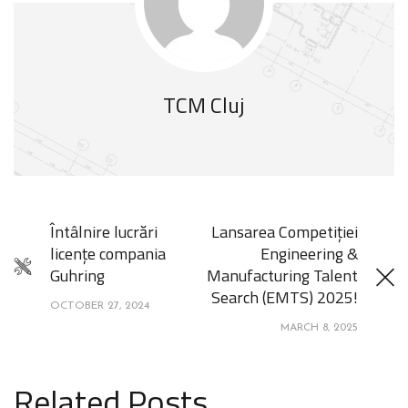
TCM Cluj
Întâlnire lucrări
Lansarea Competiției
licențe compania
Engineering &
Guhring
Manufacturing Talent
Search (EMTS) 2025!
OCTOBER 27, 2024
MARCH 8, 2025
Related Posts