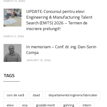
MARCH 13, 2026
UPDATE: Concursul pentru elevi
Engineering & Manufacturing Talent
Search (EMTS) 2026 – Termen de
inscriere prelungit!
MARCH 5, 2026
In memoriam – Conf. dr. ing. Dan-Sorin
Comșa
JANUARY 12, 2026
TAGS
curs de vară
daad
departamentul ingineria fabricatiei
elevi
esa
gradatii merit
guhring
intern