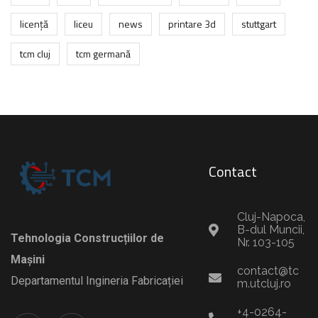
licență
liceu
news
printare 3d
stuttgart
tcm cluj
tcm germană
Contact
Cluj-Napoca,
B-dul Muncii,
Tehnologia Construcțiilor de
Nr. 103-105
Mașini
contact@tc
Departamentul Ingineria Fabricației
m.utcluj.ro
+4-0264-